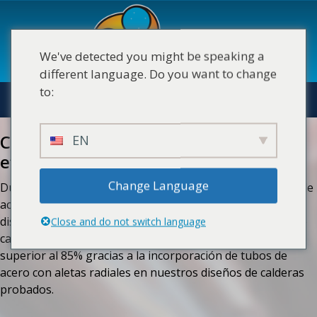
Saltar
content
al
contenido
We've detected you might be speaking a
different language. Do you want to change
to:
ES
MENÚ
Calderas de agua caliente de alta
EN
eficiencia Durafin
Change Language
Durafin combina los beneficios probados de una caldera de
acero de larga duración con la eficiencia requerida por el
diseño de edificios modernos. Estas calderas hidrónicas de
Close and do not switch language
casi condensación pueden operar con una eficiencia
superior al 85% gracias a la incorporación de tubos de
acero con aletas radiales en nuestros diseños de calderas
probados.