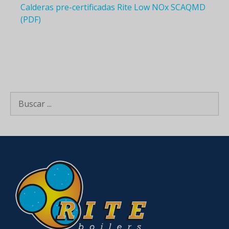
Calderas pre-certificadas Rite Low NOx SCAQMD
(PDF)
Buscar: